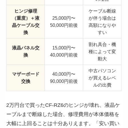
ヒンジ修理
ケーブル断線
（重度）＋液
25,000円〜
が伴う場合は
晶ケーブル交
50,000円前後
高額になりや
換
すい
割れ具合・機
液晶パネル交
15,000円〜
種によって変
換
40,000円前後
動大
中古パソコン
マザーボード
40,000円〜
が買えるレベ
交換
90,000円前後
ルの出費
2万円台で買ったCF-RZ6のヒンジが壊れ、液晶ケ
ーブルまで断線した場合、修理費用が本体価格を
大幅に上回ることは十分ありえます。「安い買い