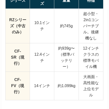
シリーズ
重量
特徴
ズ
超小型・
RZシリー
2in1コン
10.1イン
ズ（中古
約745g
バーチブ
チ
のみ）
ル。後継
機なし
約939g〜
12インチ
CF-
12.4イン
（標準バ
クラスの
SR（現
チ
ッテリ
標準モバ
行）
ー）
イル機
大画面・
CF-
高性能な
FV（現
14インチ
約1.099kg
上位モデ
行）
ル