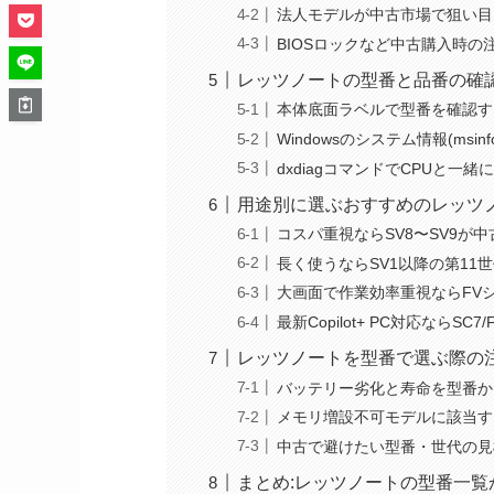
法人モデルが中古市場で狙い目
BIOSロックなど中古購入時の
レッツノートの型番と品番の確
本体底面ラベルで型番を確認す
Windowsのシステム情報(msin
dxdiagコマンドでCPUと一
用途別に選ぶおすすめのレッツ
コスパ重視ならSV8〜SV9が
長く使うならSV1以降の第11
大画面で作業効率重視ならFV
最新Copilot+ PC対応ならSC7/F
レッツノートを型番で選ぶ際の
バッテリー劣化と寿命を型番か
メモリ増設不可モデルに該当す
中古で避けたい型番・世代の見
まとめ:レッツノートの型番一覧