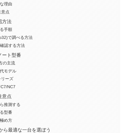
な理由
注意点
認方法
る手順
fo32)で調べる方法
緒に確認する方法
ノート型番
中古の主流
世代モデル
シリーズ
C7/NC7
注意点
ら推測する
る型番
極め方
から最適な一台を選ぼう