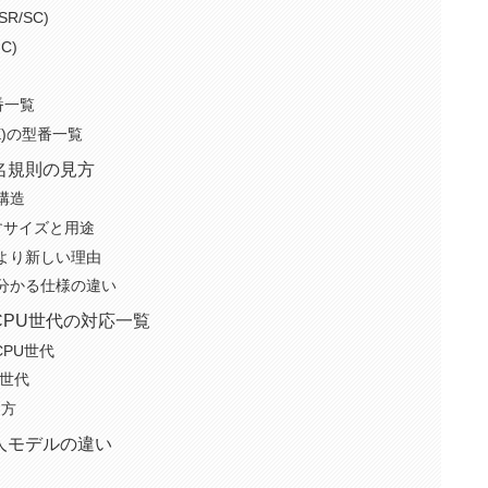
R/SC)
C)
番一覧
MX)の型番一覧
名規則の見方
構造
示すサイズと用途
9より新しい理由
で分かる仕様の違い
PU世代の対応一覧
CPU世代
U世代
け方
人モデルの違い