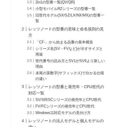
2in1の型番一覧(QV/QR)
小型モバイルRZシリーズの型番一覧
旧世代モデル(SX/SZ/LX/NX/MX)の型番一
覧
レッツノートの型番の意味と命名規則の見
方
「CF-」から始まる品番の基本構造
シリーズ名(SV・FVなど)が示すサイズと
用途
世代番号の読み方とSV1がSV9より新しい
理由
末尾の英数字(サフィックス)で分かる仕様
の違い
レッツノートの型番と発売年・CPU世代の
対応一覧
SV/SR/SCシリーズの発売年とCPU世代
FV/FCシリーズの発売年とCPU世代
Windows11対応モデルの見分け方
レッツノートの法人モデルと個人モデルの