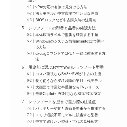
違い
vPro対応の有無で見分ける方法
法人モデルが中古市場で狙い目な理由
BIOSロックなど中古購入時の注意点
レッツノートの型番と品番の確認方法
本体底面ラベルで型番を確認する手順
Windowsのシステム情報(msinfo32)で調べ
る方法
dxdiagコマンドでCPUと一緒に確認する方
法
用途別に選ぶおすすめのレッツノート型番
コスパ重視ならSV8〜SV9が中古の主流
長く使うならSV1以降の第11世代モデル
大画面で作業効率重視ならFVシリーズ
最新Copilot+ PC対応ならSC7/FC7/NC7
レッツノートを型番で選ぶ際の注意点
バッテリー劣化と寿命を型番から推測する
メモリ増設不可モデルに該当する型番
中古で避けたい型番・世代の見極め方