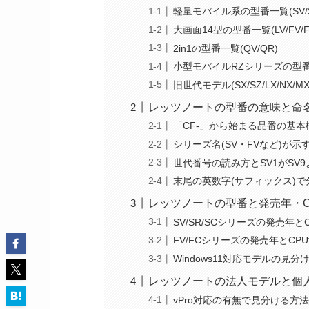
軽量モバイル系の型番一覧(SV/S
大画面14型の型番一覧(LV/FV/F
2in1の型番一覧(QV/QR)
小型モバイルRZシリーズの型
旧世代モデル(SX/SZ/LX/NX/
レッツノートの型番の意味と命
「CF-」から始まる品番の基本
シリーズ名(SV・FVなど)が
世代番号の読み方とSV1がSV
末尾の英数字(サフィックス)
レッツノートの型番と発売年・C
SV/SR/SCシリーズの発売年と
FV/FCシリーズの発売年とCP
Windows11対応モデルの見分
レッツノートの法人モデルと個
vPro対応の有無で見分ける方法