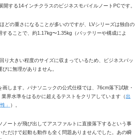
展開する14インチクラスのビジネスモバイルノートPCです。
.8kgほどの重さになることが多いのですが、LVシリーズは独自の
ことで、約1.17kg〜1.35kg（バッテリーや構成によ
一回り大きい程度のサイズに収まっているため、ビジネスバッ
運びに無理がありません。
画します。パナソニックの公式仕様では、76cm落下試験・
験など、業界水準をはるかに超えるテストをクリアしています（
出
頼性」
）。
ツノートが飛び出してアスファルトに直接落下するという事
いただけで起動も動作も全く問題ありませんでした。あの瞬