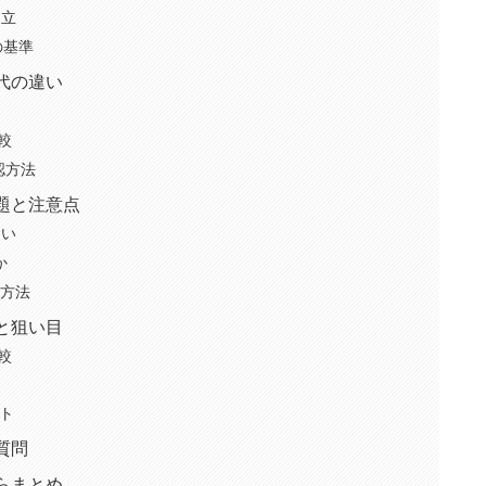
両立
の基準
代の違い
比較
認方法
題と注意点
ない
か
る方法
と狙い目
比較
ト
質問
らまとめ