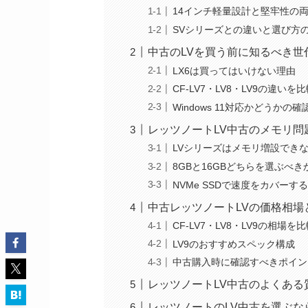
14インチ軽量設計と堅牢性の
SVシリーズとの違いと選び方
中古のLVを買う前に知るべき世
LX6は買ってはいけない理由
CF-LV7・LV8・LV9の違いを
Windows 11対応かどうかの確
レッツノートLV中古のメモリ問
LVシリーズはメモリ増設でき
8GBと16GBどちらを選ぶべき
NVMe SSDで速度をカバーす
中古レッツノートLVの価格相場
CF-LV7・LV8・LV9の相場を
LV9のおすすめスペック構成
中古購入時に確認すべきポイン
レッツノートLV中古のよくある
レッツノートのLV中古を選ぶな