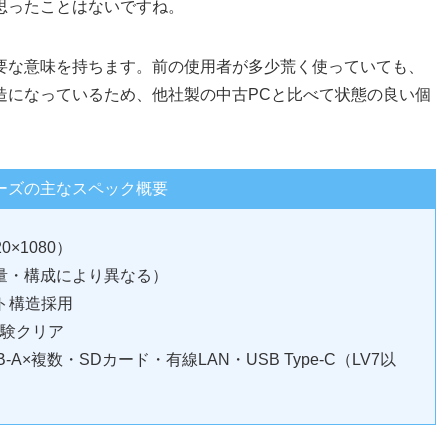
思ったことはないですね。
要な意味を持ちます。前の使用者が多少荒く使っていても、
造になっているため、他社製の中古PCと比べて状態の良い個
リーズの主なスペック概要
×1080）
ー容量・構成により異なる）
ト構造採用
試験クリア
A×複数・SDカード・有線LAN・USB Type-C（LV7以