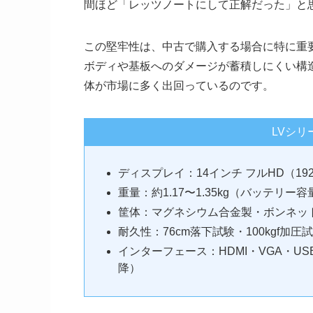
間ほど「レッツノートにして正解だった」と
この堅牢性は、中古で購入する場合に特に重
ボディや基板へのダメージが蓄積しにくい構
体が市場に多く出回っているのです。
LVシ
ディスプレイ：14インチ フルHD（1920
重量：約1.17〜1.35kg（バッテリ
筐体：マグネシウム合金製・ボンネッ
耐久性：76cm落下試験・100kgf加圧
インターフェース：HDMI・VGA・USB-
降）