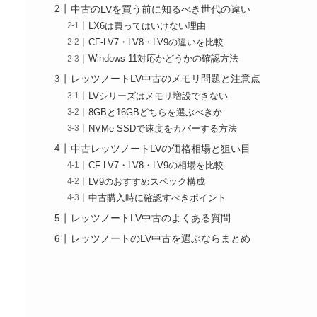
中古のLVを買う前に知るべき世代の違い
LX6は買ってはいけない理由
CF-LV7・LV8・LV9の違いを比較
Windows 11対応かどうかの確認方法
レッツノートLV中古のメモリ問題と注意点
LVシリーズはメモリ増設できない
8GBと16GBどちらを選ぶべきか
NVMe SSDで速度をカバーする方法
中古レッツノートLVの価格相場と狙い目
CF-LV7・LV8・LV9の相場を比較
LV9のおすすめスペック構成
中古購入時に確認すべきポイント
レッツノートLV中古のよくある質問
レッツノートのLV中古を選ぶならまとめ