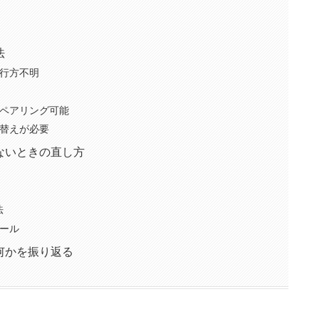
法
行方不明
ペアリング可能
替えが必要
ないときの直し方
法
ール
何かを振り返る