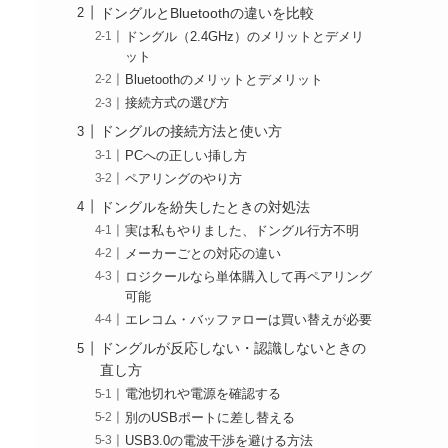
ドングルとBluetoothの違いを比較
ドングル（2.4GHz）のメリットとデメリ
ット
Bluetoothのメリットとデメリット
接続方式の選び方
ドングルの接続方法と使い方
PCへの正しい挿し方
ペアリングのやり方
ドングルを紛失したときの対処法
実は私もやりました、ドングル行方不明
メーカーごとの対応の違い
ロジクールなら単体購入して再ペアリング
可能
エレコム・バッファローは買い替えが必要
ドングルが反応しない・認識しないときの
直し方
電池切れや電源を確認する
別のUSBポートに差し替える
USB3.0の電波干渉を避ける方法