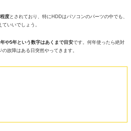
年程度
とされており、特にHDDはパソコンのパーツの中でも、
えていいでしょう。
3年や5年という数字はあくまで目安
です。何年使ったら絶対
ジの故障はある日突然やってきます。